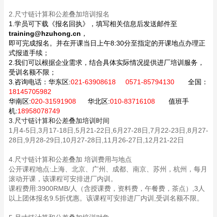
2.尺寸链计算和公差叠加培训报名
1.学员可下载《报名回执》，填写相关信息后发送邮件至
training@hzuhong.cn
，
即可完成报名。并在开课当日上午8:30分至指定的开课地点办理正
式报道手续；
2.我们可以根据企业需求，结合具体实际情况提供进厂培训服务，
受训名额不限；
3.咨询电话：
华东区:
021-63908618 0571-85794130
全国：
18145705982
华南区:
020-31591908
华北区:
010-83716108
值班手
机:
18958078749
3.尺寸链计算和公差叠加培训时间
1月4-5日,3月17-18日,5月21-22日,6月27-28日,7月22-23日,8月27-
28日,9月28-29日,10月27-28日,11月26-27日,12月21-22日
4.尺寸链计算和公差叠加 培训费用与地点
公开课程地点:上海、北京、广州、成都、南京、苏州，杭州，每月
滚动开课，该课程可安排进厂内训。
课程费用:3900RMB/人（含授课费，资料费，午餐费，茶点）,3人
以上团体报名9.5折优惠。该课程可安排进厂内训,受训名额不限。