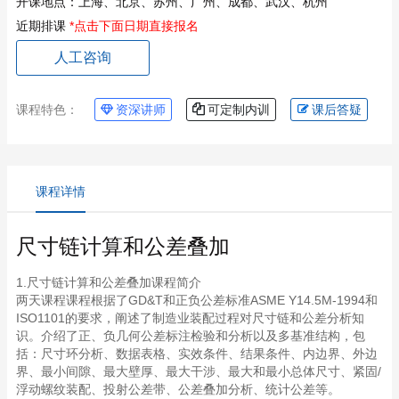
开课地点：
上海、北京、苏州、广州、成都、武汉、杭州
近期排课
*点击下面日期直接报名
人工咨询
课程特色：
资深讲师
可定制内训
课后答疑
课程详情
尺寸链计算和公差叠加
1.尺寸链计算和公差叠加课程简介
两天课程课程根据了GD&T和正负公差标准ASME Y14.5M-1994和
ISO1101的要求，阐述了制造业装配过程对尺寸链和公差分析知
识。介绍了正、负几何公差标注检验和分析以及多基准结构，包
括：尺寸环分析、数据表格、实效条件、结果条件、内边界、外边
界、最小间隙、最大壁厚、最大干涉、最大和最小总体尺寸、紧固/
浮动螺纹装配、投射公差带、公差叠加分析、统计公差等。