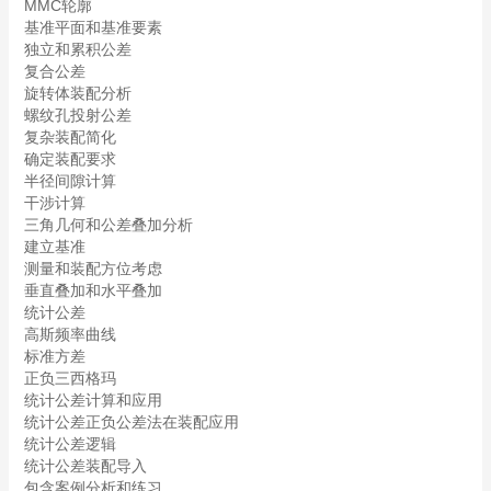
MMC轮廓
基准平面和基准要素
独立和累积公差
复合公差
旋转体装配分析
螺纹孔投射公差
复杂装配简化
确定装配要求
半径间隙计算
干涉计算
三角几何和公差叠加分析
建立基准
测量和装配方位考虑
垂直叠加和水平叠加
统计公差
高斯频率曲线
标准方差
正负三西格玛
统计公差计算和应用
统计公差正负公差法在装配应用
统计公差逻辑
统计公差装配导入
包含案例分析和练习