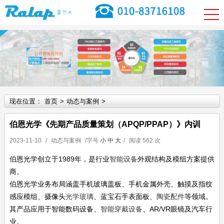
现在位置：
首页
>
动态与案例
>
伯恩光学《先期产品质量策划（APQP/PPAP）》内训
2023-11-10
/
动态与案例
/字号
小
中
大
/
阅读
562 次
伯恩光学创立于1989年，是行业
智能设备
外观结构及模组方案提供
商。
伯恩光学业务布局涵盖手机玻璃盖板、手机金属外壳、触摸及指纹
感应模组、摄像头
光学玻璃
、蓝宝石手表面板、
陶瓷配件
等领域。
其产品应用于智能数码设备、
智能穿戴设备
、AR/VR眼镜及汽车行
业。