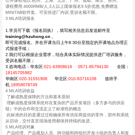
公开课程地点:杭州、上海、北京、广州、成都、南京、苏州。
课程费用:4000RMB/人,3人以上团体报名9.5折优惠,免费赠送
MINITAB软件套。可安排进厂内训,受训名额不限。
3.MLA培训报名
1.学员可下载《报名回执》，填写相关信息后发送邮件至
training@hzuhong.cn
，
即可完成报名。并在开课当日上午8:30分至指定的开课地点办理正
式报道手续；
2.我们可以根据企业需求，结合具体实际情况提供进厂培训服务，
受训名额不限；
3.咨询电话：
华东区:
021-63908618 0571-85794130
全国：
18145705982
华南区:
020-31591908
华北区:
010-83716108
值班手
机:
18958078749
4.MLA培训收益
了解成熟度保障的方法和基本原则
理解成熟度保障系统对在复杂的产品开发项目（多方参与的供应
链）中的合作和交流定义了标准性的概念
此标准的目的是通过过程确保所有供应商提供的零件，部件和系统
从启动，交付直至现场使用都保持持续的改进。
5.MLA培训对象
产品经理、产品规划人员、跨功能和跨组织开发小组的负责人和发