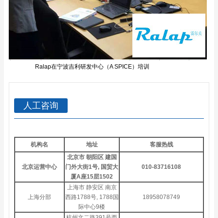
Ralap在宁波吉利研发中心（A SPICE）培训
人工咨询
机构名
地址
客服热线
北京市 朝阳区 建国
北京运营中心
门外大街1号, 国贸大
010-83716108
厦A座15层1502
上海市 静安区 南京
上海分部
西路1788号, 1788国
18958078749
际中心9楼
杭州文二路391号西