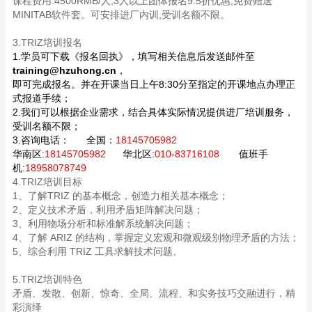
课程费用:4500RMB/人,3人以上团体报名9.5折优惠,免费赠送
MINITAB软件套。可安排进厂内训,受训名额不限。
3.TRIZ培训报名
1.学员可下载《报名回执》，填写相关信息后发送邮件至
training@hzuhong.cn
，
即可完成报名。并在开课当日上午8:30分至指定的开课地点办理正
式报道手续；
2.我们可以根据企业需求，结合具体实际情况提供进厂培训服务，
受训名额不限；
3.咨询电话：
全国：
18145705982
华南区:
18145705982
华北区:
010-83716108
值班手
机:
18958078749
4.TRIZ培训目标
1、了解TRIZ 的基本概念，创造力相关基本概念；
2、定义技术矛盾，利用矛盾矩阵解决问题；
3、利用物场分析和标准解系统解决问题；
4、了解 ARIZ 的结构，掌握定义宏观和微观级别物理矛盾的方法；
5、综合利用 TRIZ 工具求解技术问题。
5.TRIZ培训特色
矛盾、发散、创新、惊奇、全局、流程、和实务技巧交融进行，精
彩演绎