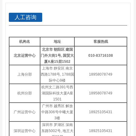
人工咨询
机构名
地址
客服热线
北京市 朝阳区 建国
北京运营中心
门外大街1号, 国贸大
010-83716108
厦A座15层1502
上海市 静安区 南京
上海分部
西路1788号, 1788国
18958078749
际中心9楼
杭州文二路391号西
杭州分部
湖国际科技大厦A座
18958078749
1501
广州市 越秀区 解放
广州运营中心
中路306号中曦大厦
18925105431
3楼
深圳市 罗湖区 深南
深圳运营中心
东路5002号, 地王大
18925105431