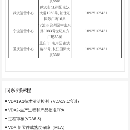
厦55层
武汉市 江岸区 京汉
武汉运营中心
大道1268号, 铂仕汇
18925105431
国际广场16层
宁波市 鄞州区中山东
宁波运营中心
路1083号世纪东方
18925105431
广场3A楼
重庆市 南岸区 南滨
重庆运营中心
路22号, 长江国际大
18925105431
厦33层
同系列课程
VDA19.1技术清洁检测（VDA19.1培训）
VDA2-生产过程和产品批准PPA
过程审核(VDA6.3)
VDA-新零件成熟度保障（MLA）