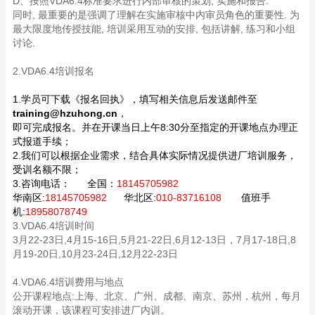
D、按照VDA6.4标准要求进行内部审核的策划, 实施和报告.
同时, 最重要的是强调了理解在实施审核中内审员角色的重要性. 为
最大限度地传授技能, 培训采用互动的安排, 包括讲解, 练习和小组
讨论.
2.VDA6.4培训报名
1.学员可下载《报名回执》，填写相关信息后发送邮件至
training@hzuhong.cn
，
即可完成报名。并在开课当日上午8:30分至指定的开课地点办理正
式报道手续；
2.我们可以根据企业需求，结合具体实际情况提供进厂培训服务，
受训名额不限；
3.咨询电话：
全国：
18145705982
华南区:
18145705982
华北区:
010-83716108
值班手
机:
18958078749
3.VDA6.4培训时间
3月22-23日,4月15-16日,5月21-22日,6月12-13日，7月17-18日,8
月19-20日,10月23-24日,12月22-23日
4.VDA6.4培训费用与地点
公开课程地点:上海、北京、广州、成都、南京、苏州，杭州，每月
滚动开课，该课程可安排进厂内训。