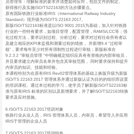
员管理等：理解标准的要求并清楚如何应对，包括文件的制定。
获得推行及实施ISO/TS22163的方法步骤要点。
原有国际铁路行业标准IRIS（International Railway Industry
Standard）现升级为ISO/TS 22163:2017。
新版ISO/TS22163标准是以ISO 9001:2015为基础，加入针对铁路
行业的一些特有要求，如项目管理，配置管理，RAMS/LCC等；强
化过程方法，要求识别过程、分析过程，要求对过程任命所有者以
及建立相应的KPI来监视和测量过程的绩效， 并新增9.4 “过程审
核”，要求每年至少对所有强制性过程进行审核；新版标准在
9.2.3.2 “审核员管理 ”中明确规定组织应具有有资格的内部审核员，
并且要求建立内审员名单并包含其审核范围， 同时要求保持和提升
内审员的知识、技能和经验。
本课程特别为在原有IRIS Rev02管理体系的基础上换版升级为新版
ISO/TS 22163:2017 管理体系并通过新版认证为目的的组织而设置
的培训课程。通过本过程的学习，使学员了解新版ISO/TS22163标
准与原有IRIS 标准的区别以及新增要求，并了解ISO/TS22163转换
要求及应对措施。
6.ISO/TS 22163:2017培训对象
铁路行业从业人员，IRIS 管理体系人员，内审员，希望导入并应用
IRIS于管理的企业人员
7.ISO/TS 22163:2017培训特色