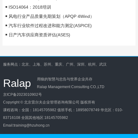
ISO14064：2018培训
风电行业产品质量先期策划（APQP 4Wind）
汽车行业软件过程改进和能力测定(ASPICE)
日产汽车供应商资质评估(ASES)
服务网点：北京、上海、苏州、重庆、广州、深圳、杭州、武汉
Ralap
用狼的智慧与忠告与世界企业共存
Ralap Management Consulting CO.,LTD
京ICP备2023010902号
Copyright © 北京雷尔夫企业管理咨询有限公司 版权所有
课程咨询：
全国：18145705982
值班手机：18958078749
华北区：010-
83716108
全国其他地区:18145705982
Email:training@hzuhong.cn
网站地图
cqi培训
精益生产培训
质控网
mmog培训
五大工具培训
vda6.3培训