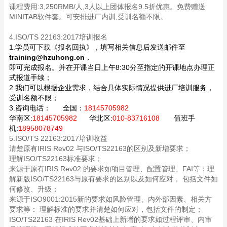
课程费用:3,250RMB/人,3人以上团体报名9.5折优惠。免费赠送
MINITAB软件套。可安排进厂内训,受训名额不限。
4.ISO/TS 22163:2017培训报名
1.学员可下载《报名回执》，填写相关信息后发送邮件至
training@hzuhong.cn
，
即可完成报名。并在开课当日上午8:30分至指定的开课地点办理正
式报道手续；
2.我们可以根据企业需求，结合具体实际情况提供进厂培训服务，
受训名额不限；
3.咨询电话：
全国：
18145705982
华南区:
18145705982
华北区:
010-83716108
值班手
机:
18958078749
5.ISO/TS 22163:2017培训收益
清楚原有IRIS Rev02 与ISO/TS22163的区别及新增要求；
理解ISO/TS22163标准要求；
来源于原有IRIS Rev02 的要求如项目管理、配置管理、FAI等：理
解新版ISO/TS22163与原有要求的区别以及如何应对， 包括文件如
何修改、升级；
来源于ISO9001:2015新的要求如风险管理、内外部因素、相关方
要求等： 理解标准的要求并清楚如何应对，包括文件的制定；
ISO/TS22163 在IRIS Rev02基础上新增的要求如过程评审、内审