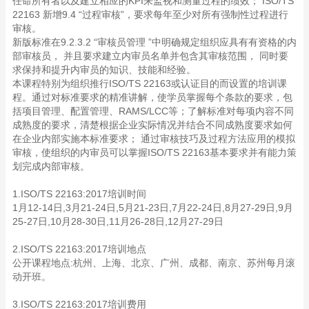
任命所有者以及建立相应的KPI来监视和测量过程的绩效； ISO/TS
22163 新增9.4 “过程审核”，要求每年至少对所有强制性过程进行
审核。
新版标准在9.2.3.2 “审核员管理 ”中明确规定组织应具有有资格的内
部审核员， 并且要求建立内审员名单并包含其审核范围， 同时要
求保持和提升内审员的知识、技能和经验。
本课程特别为组织推行ISO/TS 22163或认证目的而设置的培训课
程。通过对标准要求的精准讲解，使学员掌握每个条款的要求，包
括项目管理、配置管理、RAMS/LCC等；了解标准对每项内容不同
成熟度的要求，清楚根据企业实际情况并结合不同成熟度要求如何
在企业内部实施本标准要求； 通过审核技巧及过程方法应用的模拟
审核，使组织的内审员可以掌握ISO/TS 22163基本要求并有能力策
划完成内部审核。
1.ISO/TS 22163:2017培训时间
1月12-14日,3月21-24日,5月21-23日,7月22-24日,8月27-29日,9月
25-27日,10月28-30日,11月26-28日,12月27-29日
2.ISO/TS 22163:2017培训地点
公开课程地点:杭州、上海、北京、广州、成都、南京、苏州每月滚
动开班。
3.ISO/TS 22163:2017培训费用