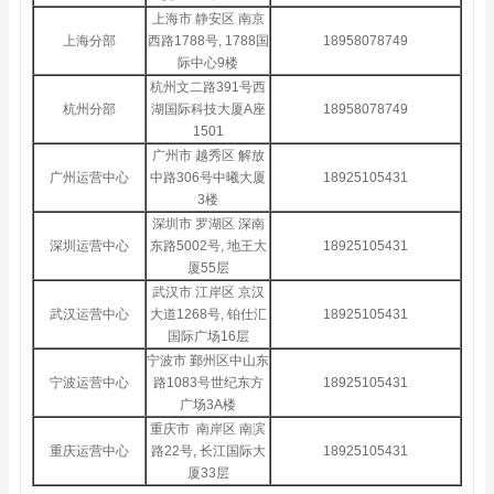
上海市 静安区 南京
上海分部
西路1788号, 1788国
18958078749
际中心9楼
杭州文二路391号西
杭州分部
湖国际科技大厦A座
18958078749
1501
广州市 越秀区 解放
广州运营中心
中路306号中曦大厦
18925105431
3楼
深圳市 罗湖区 深南
深圳运营中心
东路5002号, 地王大
18925105431
厦55层
武汉市 江岸区 京汉
武汉运营中心
大道1268号, 铂仕汇
18925105431
国际广场16层
宁波市 鄞州区中山东
宁波运营中心
路1083号世纪东方
18925105431
广场3A楼
重庆市 南岸区 南滨
重庆运营中心
路22号, 长江国际大
18925105431
厦33层