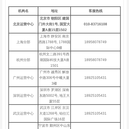
机构名
地址
客服热线
北京市 朝阳区 建国
北京运营中心
门外大街1号, 国贸大
010-83716108
厦A座15层1502
上海市 静安区 南京
上海分部
西路1788号, 1788国
18958078749
际中心9楼
杭州文二路391号西
杭州分部
湖国际科技大厦A座
18958078749
1501
广州市 越秀区 解放
广州运营中心
中路306号中曦大厦
18925105431
3楼
深圳市 罗湖区 深南
深圳运营中心
东路5002号, 地王大
18925105431
厦55层
武汉市 江岸区 京汉
武汉运营中心
大道1268号, 铂仕汇
18925105431
国际广场16层
宁波市 鄞州区中山东