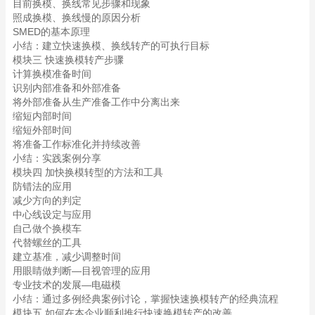
目前换模、换线常见步骤和现象
照成换模、换线慢的原因分析
SMED的基本原理
小结：建立快速换模、换线转产的可执行目标
模块三 快速换模转产步骤
计算换模准备时间
识别内部准备和外部准备
将外部准备从生产准备工作中分离出来
缩短内部时间
缩短外部时间
将准备工作标准化并持续改善
小结：实践案例分享
模块四 加快换模转型的方法和工具
防错法的应用
减少方向的判定
中心线设定与应用
自己做个换模车
代替螺丝的工具
建立基准，减少调整时间
用眼睛做判断—目视管理的应用
专业技术的发展—电磁模
小结：通过多例经典案例讨论，掌握快速换模转产的经典流程
模块五 如何在本企业顺利推行快速换模转产的改善