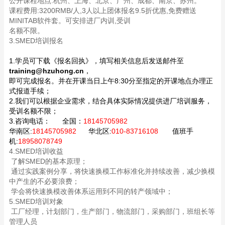
公开课程地点:杭州、上海、北京、广州、成都、南京、苏州。
课程费用:3200RMB/人,3人以上团体报名9.5折优惠,免费赠送
MINITAB软件套。可安排进厂内训,受训
名额不限。
3.SMED培训报名
1.学员可下载《报名回执》，填写相关信息后发送邮件至
training@hzuhong.cn
，
即可完成报名。并在开课当日上午8:30分至指定的开课地点办理正
式报道手续；
2.我们可以根据企业需求，结合具体实际情况提供进厂培训服务，
受训名额不限；
3.咨询电话：
全国：
18145705982
华南区:
18145705982
华北区:
010-83716108
值班手
机:
18958078749
4.SMED培训收益
了解SMED的基本原理；
通过实践案例分享，将快速换模工作标准化并持续改善，减少换模
中产生的不必要浪费；
学会将快速换模改善体系运用到不同的转产领域中；
5.SMED培训对象
工厂经理，计划部门，生产部门，物流部门，采购部门，班组长等
管理人员