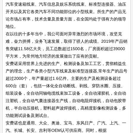
汽车变速箱线束、汽车信息及娱乐系统线束、标准型连接器、油压
开关以及其它各类汽车不同功能部位的小型线束。所生产的产品无
论市场占有率，技术含量及质量方面，在全国均处于强有力的领导
地位。
在以往的十多年当中，我公司面对异常激烈的市场环境，攻坚克
难，奋力拼搏，业务飞速发展，取得了骄人的成绩。2019年产品销
售突破11.58亿大关，员工总数超过1500名，厂房面积超过39000
平方米，为常州地方经济的发展做出了应有的贡献。
安费诺采用世界上先进的生产、检测设备及加工工艺，贯彻精益生
产的理念，生产各类小型汽车线束及标准型连接器,常年生产的品号
超过2000个，年产量超过1.6亿件。主要的生产及检测设备超过
600台（套），包括一体化全自动断线、剥线、穿防水圈、压接、
组装设备，全自动同轴电缆线束加工设备，全自动灌胶机，全自动
注塑机，全自动气囊连接器生产线，自动电阻焊接机，自动包胶带
机，半自动压接机，塑料超声波焊接机，高精度影像检测设备，多
功能测试设备及测试台。
安费诺也是通用、大众、奥迪、宝马、东风日产、广汽、上汽、一
汽、长城、长安、吉利等OEM认可供应商。同时，根据