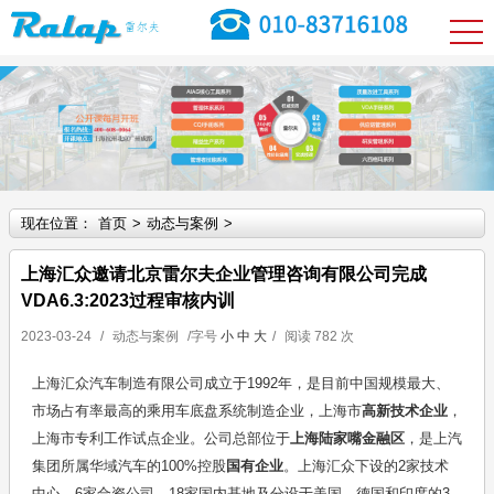
现在位置：
首页
>
动态与案例
>
上海汇众邀请北京雷尔夫企业管理咨询有限公司完成
VDA6.3:2023过程审核内训
2023-03-24
/
动态与案例
/字号
小
中
大
/
阅读
782 次
上海汇众汽车制造有限公司成立于1992年，是目前中国规模最大、
市场占有率最高的乘用车底盘系统制造企业，上海市
高新技术企业
，
上海市专利工作试点企业。公司总部位于
上海陆家嘴金融区
，是上汽
集团所属华域汽车的100%控股
国有企业
。上海汇众下设的2家技术
中心、6家合资公司、18家国内基地及分设于美国、德国和印度的3