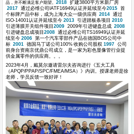
2018
扩建3800平方米新厂房
品，并不断满足客户期望。
2017
通过必维公司IATF16949认证并延续至今
2015
首
个标牌产品中标，成为上海大众一级供应商
2014
通过
ISO-14001认证并延续至今
2013
引进踏板条项目
2010
引进薄膜开关组件项目
2009
2009年引进键盘总成
2008
引进键盘总成项目
2008
通过必维公司TS16949认证并延
续至今
2006
第一个汽车零部件产品在德国BOS公司中
标
2001
德国马丁诺公司100% 收购公司股权
1997
公司
前身台资南京优鼎公司成立，是一家为彩色显像管行业提
供金属零件的供应商。。。
2023年4月，戴莫尔邀请雷尔夫咨询进行《五大工具
（APQP/PPAP/SPC/FMEA/MSA）》内训。授课老师是徐
老师，学员反馈一致好评！