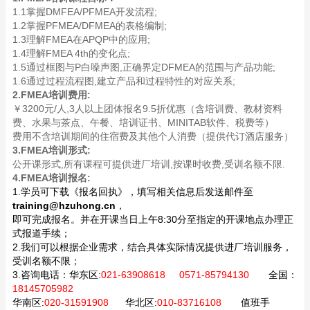
1.1掌握DMFEA/PFMEA开发流程;
1.2掌握PFMEA/DFMEA的表格编制;
1.3理解FMEA在APQP中的应用;
1.4理解FMEA 4th的变化点;
1.5通过框图与P白噪声图,正确界定DFMEA的范围与产品功能;
1.6通过过程流程图,建立产品和过程特性的对应关系;
2.FMEA培训费用:
￥3200元/人,3人以上团体报名9.5折优惠（含培训费、教材资料
费、水果与茶点、午餐、培训证书、MINITAB软件、税费等）
费用不含培训期间的住宿费及其他个人消费（提供代订酒店服务）
3.FMEA培训形式:
公开课形式,所有课程可提供进厂培训,按课时收费,受训名额不限.
4.FMEA培训报名:
1.学员可下载《报名回执》，填写相关信息后发送邮件至
training@hzuhong.cn
，
即可完成报名。并在开课当日上午8:30分至指定的开课地点办理正
式报道手续；
2.我们可以根据企业需求，结合具体实际情况提供进厂培训服务，
受训名额不限；
3.咨询电话：
华东区:
021-63908618 0571-85794130
全国：
18145705982
华南区:
020-31591908
华北区:
010-83716108
值班手