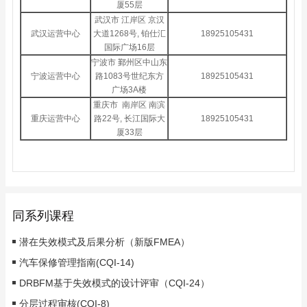
厦55层
武汉市 江岸区 京汉
武汉运营中心
大道1268号, 铂仕汇
18925105431
国际广场16层
宁波市 鄞州区中山东
宁波运营中心
路1083号世纪东方
18925105431
广场3A楼
重庆市 南岸区 南滨
重庆运营中心
路22号, 长江国际大
18925105431
厦33层
同系列课程
潜在失效模式及后果分析（新版FMEA）
汽车保修管理指南(CQI-14)
DRBFM基于失效模式的设计评审（CQI-24）
分层过程审核(CQI-8)