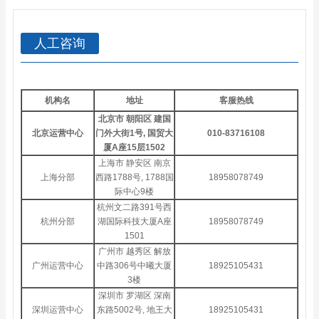
人工咨询
机构名
地址
客服热线
北京市 朝阳区 建国
北京运营中心
门外大街1号, 国贸大
010-83716108
厦A座15层1502
上海市 静安区 南京
上海分部
西路1788号, 1788国
18958078749
际中心9楼
杭州文二路391号西
杭州分部
湖国际科技大厦A座
18958078749
1501
广州市 越秀区 解放
广州运营中心
中路306号中曦大厦
18925105431
3楼
深圳市 罗湖区 深南
深圳运营中心
东路5002号, 地王大
18925105431