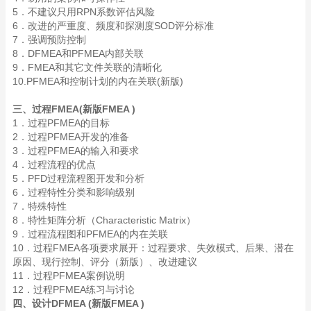
5．不建议只用RPN系数评估风险
6．改进的严重度、频度和探测度SOD评分标准
7．强调预防控制
8．DFMEA和PFMEA内部关联
9．FMEA和其它文件关联的清晰化
10.PFMEA和控制计划的内在关联(新版)
三、过程FMEA(新版FMEA )
1．过程PFMEA的目标
2．过程PFMEA开发的准备
3．过程PFMEA的输入和要求
4．过程流程的优点
5．PFD过程流程图开发和分析
6．过程特性分类和影响级别
7．特殊特性
8．特性矩阵分析（Characteristic Matrix）
9．过程流程图和PFMEA的内在关联
10．过程FMEA各项要求展开：过程要求、失效模式、后果、潜在
原因、现行控制、评分（新版）、改进建议
11．过程PFMEA案例说明
12．过程PFMEA练习与讨论
四、设计DFMEA (新版FMEA )