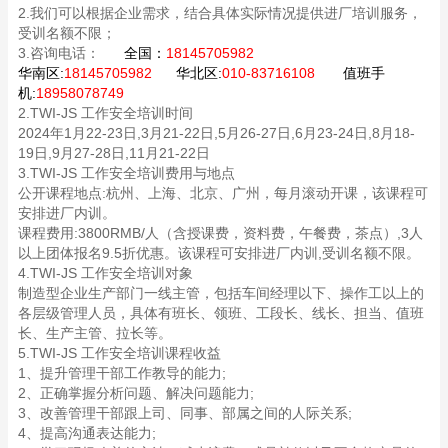
2.我们可以根据企业需求，结合具体实际情况提供进厂培训服务，
受训名额不限；
3.咨询电话：
全国：
18145705982
华南区:
18145705982
华北区:
010-83716108
值班手
机:
18958078749
2.TWI-JS 工作安全培训时间
2024年1月22-23日,3月21-22日,5月26-27日,6月23-24日,8月18-
19日,9月27-28日,11月21-22日
3.TWI-JS 工作安全培训费用与地点
公开课程地点:杭州、上海、北京、广州，每月滚动开课，该课程可
安排进厂内训。
课程费用:3800RMB/人（含授课费，资料费，午餐费，茶点）,3人
以上团体报名9.5折优惠。该课程可安排进厂内训,受训名额不限。
4.TWI-JS 工作安全培训对象
制造型企业生产部门一线主管，包括车间经理以下、操作工以上的
各层级管理人员，具体有班长、领班、工段长、线长、担当、值班
长、生产主管、拉长等。
5.TWI-JS 工作安全培训课程收益
1、提升管理干部工作教导的能力;
2、正确掌握分析问题、解决问题能力;
3、改善管理干部跟上司、同事、部属之间的人际关系;
4、提高沟通表达能力;