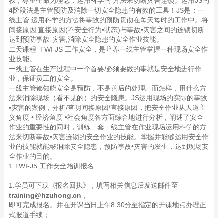
权，尊重生命为理念，运用科学的 方法来切断灾害连锁。运用JS的
4阶段法是主管预防及消除一切安全隐患的有效的工具！JS是：一
线主管 运用科学的方法将事故的预防贯彻在每天每时的工作中。将
间接原因,直接原因(不安全行为•状态)与事故•灾害之间的连锁切断.
达到预防事故-灾害,消除安全隐患的安全作业技能。
二天课程 TWI-JS 工作安全，是培养一线主管掌握一种现场安全作
业技能。
一线主管在生产过程中一个首要/必须要做的事就是安全地进行作
业，保证员工的安全。
一线主管都知晓安全是预防，不是善后的处理。而怎样，用什么方
法来消除现场（看不见的）的安全隐患。JS运用现场的实际的事故
•灾害的案例，分析/查明间接原因/直接原因，把安全作业从人道主
义角度 • 经济角度 •社会角度各方面综合地进行分析，阐述了安全
作业的重要性的同时，训练一套一线主管在作业现场运用科学的方
法来切断事故•灾害连锁的安全作业的技能。掌握并能够运用安全作
业的技能就能够消除安全隐患，预防事故•灾害的发生，达到现场安
全作业的目的。
1.TWI-JS 工作安全培训报名
1.学员可下载《报名回执》，填写相关信息后发送邮件至
training@hzuhong.cn
，
即可完成报名。并在开课当日上午8:30分至指定的开课地点办理正
式报道手续；