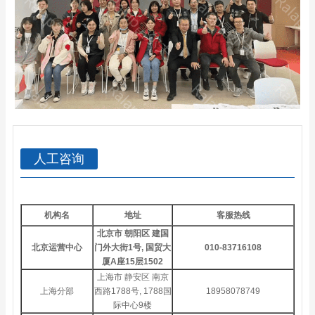
人工咨询
机构名
地址
客服热线
北京市 朝阳区 建国
北京运营中心
门外大街1号, 国贸大
010-83716108
厦A座15层1502
上海市 静安区 南京
上海分部
西路1788号, 1788国
18958078749
际中心9楼