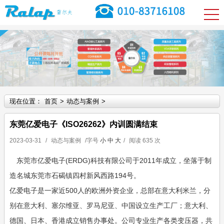
现在位置：
首页
>
动态与案例
>
东莞亿爱电子《ISO26262》内训圆满结束
2023-03-31
/
动态与案例
/字号
小
中
大
/
阅读
635 次
　东莞市亿爱电子(ERDG)科技有限公司于2011年成立，坐落于制
造名城东莞市石碣镇四村新风西路194号。

亿爱电子是一家近500人的欧洲外资企业，总部在意大利米兰，分
别在意大利、塞尔维亚、罗马尼亚、中国设立生产工厂；意大利、
德国、日本、香港成立销售办事处。公司专业生产各类变压器，共