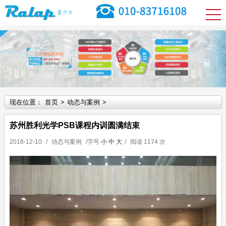
现在位置：
首页
>
动态与案例
>
苏州胜利光学PSB课程内训圆满结束
2018-12-10
/
动态与案例
/字号
小
中
大
/
阅读
1174 次