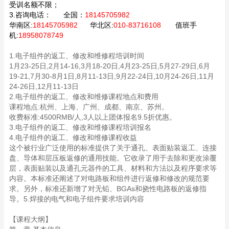
受训名额不限；
3.咨询电话：
全国：
18145705982
华南区:
18145705982
华北区:
010-83716108
值班手
机:
18958078749
1.电子组件的返工、修改和维修程培训时间
1月23-25日,2月14-16,3月18-20日,4月23-25日,5月27-29日,6月
19-21,7月30-8月1日,8月11-13日,9月22-24日,10月24-26日,11月
24-26日,12月11-13日
2.电子组件的返工、修改和维修课程地点和费用
课程地点:杭州、上海、广州、成都、南京、苏州。
收费标准:4500RMB/人,3人以上团体报名9.5折优惠。
3.电子组件的返工、修改和维修课程培训报名
4.电子组件的返工、修改和维修课程收益
这个被行业广泛使用的标准提供了关于通孔、表面贴装返工、连接
盘、导体和层压板返修的通用技能。它收录了用于去除和更改涂覆
层，表面贴装以及通孔元器件的工具、材料和方法以及程序要求等
内容。本标准还阐述了对电路板和组件进行返修和修改的规范要
求。另外，标准还新增了对无铅、BGAs和挠性电路板的返修指
导。5.焊接的电气和电子组件要求培训内容
【课程大纲】