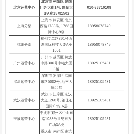
北京市 朝阳区 建国
北京运营中心
门外大街1号, 国贸大
010-83716108
厦A座15层1502
上海市 静安区 南京
上海分部
西路1788号, 1788国
18958078749
际中心9楼
杭州文二路391号西
杭州分部
湖国际科技大厦A座
18958078749
1501
广州市 越秀区 解放
广州运营中心
中路306号中曦大厦
18925105431
3楼
深圳市 罗湖区 深南
深圳运营中心
东路5002号, 地王大
18925105431
厦55层
武汉市 江岸区 京汉
武汉运营中心
大道1268号, 铂仕汇
18925105431
国际广场16层
宁波市 鄞州区中山东
宁波运营中心
路1083号世纪东方
18925105431
广场3A楼
重庆市 南岸区 南滨