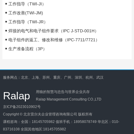
工作指导（TWI-JI）
工作改善(TWI-JM)
工作指导（TWI-JR）
焊接的电气和电子组件要求（IPC J-STD-001H）
电子组件的返工、修改和维修（IPC-7711/7721）
生产准备流程（3P）
服务网点：北京、上海、苏州、重庆、广州、深圳、杭州、武汉
Ralap
用狼的智慧与忠告与世界企业共存
Ralap Management Consulting CO.,LTD
京ICP备2023010902号
Copyright © 北京雷尔夫企业管理咨询有限公司 版权所有
课程咨询：
全国：18145705982
值班手机：18958078749
华北区：010-
83716108
全国其他地区:18145705982